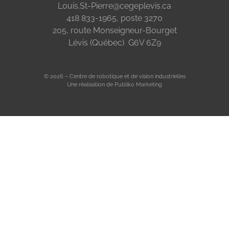
Louis.St-Pierre@cegeplevis.ca
418 833-1965, poste 3270
205, route Monseigneur-Bourget
Lévis (Québec) G6V 6Z9
© 2026 – Centre de robotique et de vision industrielles
Une réalisation de
Publiko Marketing